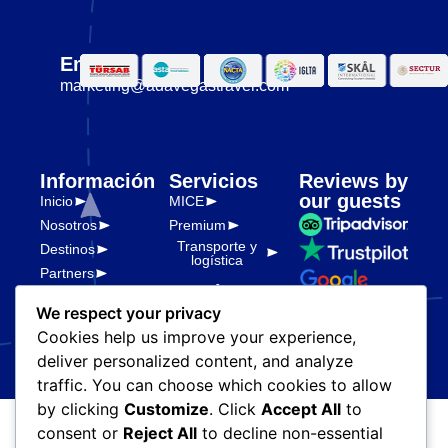
Email
marketing@adavegastravel.com
Información
Servicios
Reviews by
our guests
Inicio
MICE
Nosotros
Premium
Transporte y
Destinos
logística
Partners
Legal
Blog
We respect your privacy
Políticas de
privacidad
Cookies help us improve your experience,
deliver personalized content, and analyze
traffic. You can choose which cookies to allow
by clicking
Customize
. Click
Accept All
to
consent or
Reject All
to decline non-essential
© Ada Vegas Travel. Todos