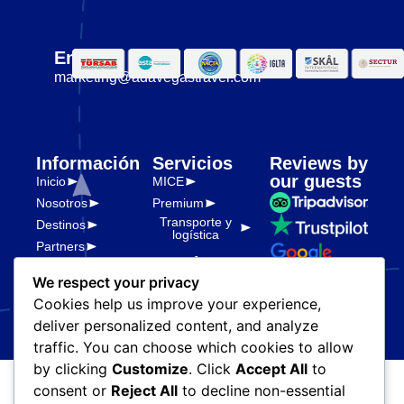
Email
marketing@adavegastravel.com
Información
Servicios
Reviews by
our guests
Inicio
MICE
Nosotros
Premium
Transporte y
Destinos
logística
Partners
Legal
Blog
We respect your privacy
Políticas de
privacidad
Cookies help us improve your experience,
deliver personalized content, and analyze
traffic. You can choose which cookies to allow
by clicking
Customize
. Click
Accept All
to
consent or
Reject All
to decline non-essential
© Ada Vegas Travel. Todos